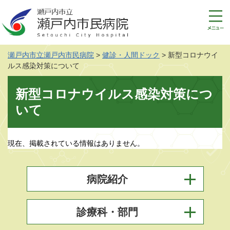
ペ
メ
ー
ニ
ジ
ュ
の
ー
先
を
瀬戸内市立瀬戸内市民病院
>
健診・人間ドック
>
新型コロナウイ
頭
飛
ルス感染対策について
で
ば
す
し
本
新型コロナウイルス感染対策につ
。
て
文
本
いて
文
へ
現在、掲載されている情報はありません。
病院紹介
診療科・部門