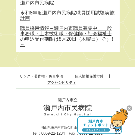
瀬戸内市民病院
令和8年度瀬戸内市民病院職員採用試験実施
計画
職員採用情報～瀬戸内市職員募集中 一般
事務職・土木技術職・保健師・社会福祉士
の申込受付期限は8月20日（木曜日）です！
～
リンク・著作権・免責事項
個人情報保護方針
アクセシビリティ
瀬戸内市立
瀬戸内市民病院
Setouchi City Hospital
岡山県瀬戸内市邑久町山田庄845－1
Tel：0869-22-1234 Fax：0869-22-3296