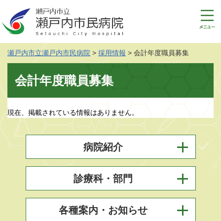
ペ
メ
ー
ニ
ジ
ュ
の
ー
先
を
瀬戸内市立瀬戸内市民病院
>
採用情報
>
会計年度職員募集
頭
飛
で
ば
本
す
し
会計年度職員募集
文
。
て
本
文
現在、掲載されている情報はありません。
へ
病院紹介
診療科・部門
各種案内・お知らせ