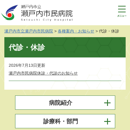
ペ
メ
ー
ニ
ジ
ュ
の
ー
先
を
瀬戸内市立瀬戸内市民病院
>
各種案内・お知らせ
>
代診・休診
頭
飛
で
ば
本
す
し
代診・休診
文
。
て
本
文
2026年7月13日更新
へ
瀬戸内市民病院休診・代診のお知らせ
病院紹介
診療科・部門