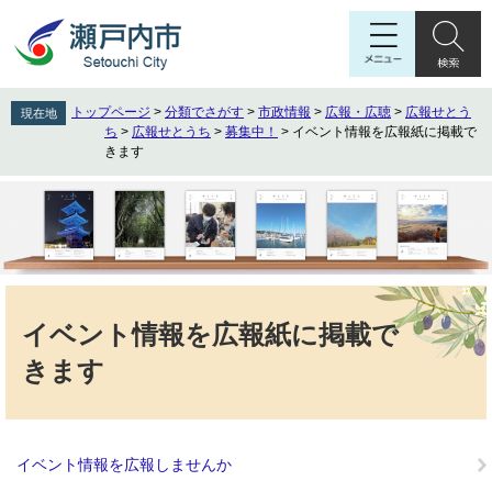
ペ
メ
ー
ニ
ジ
ュ
の
ー
先
を
トップページ
>
分類でさがす
>
市政情報
>
広報・広聴
>
広報せとう
現在地
頭
飛
ち
>
広報せとうち
>
募集中！
>
イベント情報を広報紙に掲載で
で
ば
きます
す
し
。
て
本
文
へ
本
文
イベント情報を広報紙に掲載で
きます
イベント情報を広報しませんか