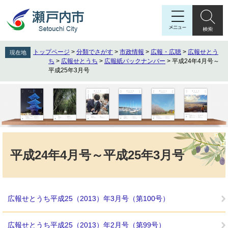
ペ
メ
ー
ニ
ジ
ュ
の
ー
先
を
トップページ
>
分類でさがす
>
市政情報
>
広報・広聴
>
広報せとう
現在地
頭
飛
ち
>
広報せとうち
>
広報紙バックナンバー
>
平成24年4月号～
で
ば
平成25年3月号
す
し
。
て
本
文
へ
本
文
平成24年4月号～平成25年3月号
広報せとうち平成25（2013）年3月号（第100号）
広報せとうち平成25（2013）年2月号（第99号）