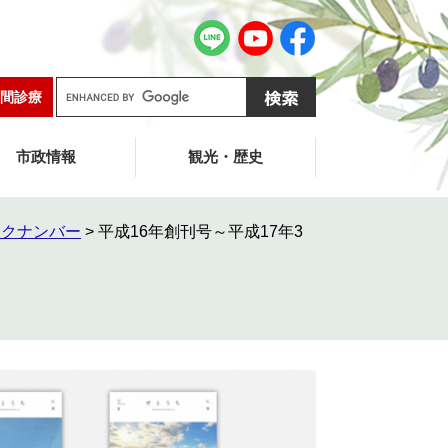
G
間診療
o
o
g
市政情報
観光・歴史
l
e
カ
ックナンバー
>
平成16年創刊号～平成17年3
ス
タ
ム
検
索