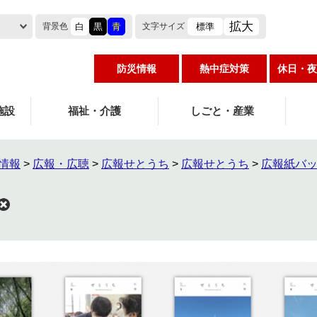
拡大
白
黒
青
標準
背景色
文字
サイズ
防災情報
熱中症対策
休日・夜
施設
福祉・介護
しごと・産業
情報
>
広報・広聴
>
広報せとうち
>
広報せとうち
>
広報紙バ