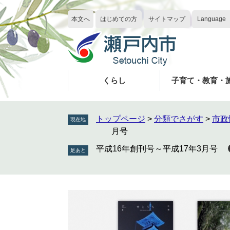
ペ
メ
ー
ニ
本文へ
はじめての方
サイトマップ
Language
ジ
ュ
の
ー
先
を
頭
飛
で
ば
くらし
子育て・教育・
す
し
。
て
本
トップページ
>
分類でさがす
>
市政
現在地
文
月号
へ
平成16年創刊号～平成17年3月号