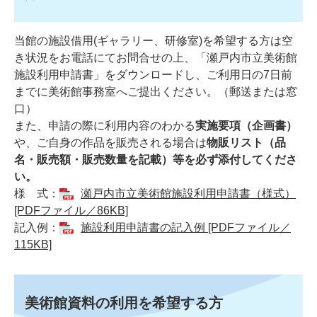
当館の施設借用(ギャラリー、研修室)を希望する方は空
き状況をお電話にてお問合せの上、「瀬戸内市立美術館
施設利用申請書」をダウンロードし、ご利用日の7日前
までに美術館事務室へご提出ください。（郵送または窓
口）
また、申請の際に利用内容のわかる
実施要項（企画書）
や、ご自身の作品を販売される場合は
物販リスト（品
名・販売額・販売数量を記載）等を必ず添付してくださ
い。
様 式：
瀬戸内市立美術館施設利用申請書（様式）
[PDFファイル／86KB]
記入例：
施設利用申請書の記入例 [PDFファイル／
115KB]
美術館資料の利用を希望する方