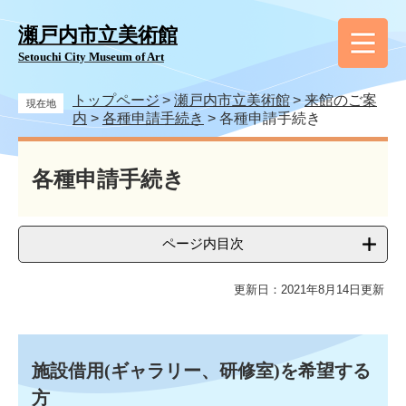
ペ
メ
ー
ニ
瀬戸内市立美術館
ジ
ュ
Setouchi City Museum of Art
の
ー
先
を
トップページ
>
瀬戸内市立美術館
>
来館のご案
頭
飛
現在地
内
>
各種申請手続き
>
各種申請手続き
で
ば
す
し
本
。
て
文
各種申請手続き
本
文
へ
ページ内目次
更新日：2021年8月14日更新
施設借用(ギャラリー、研修室)を希望する
方