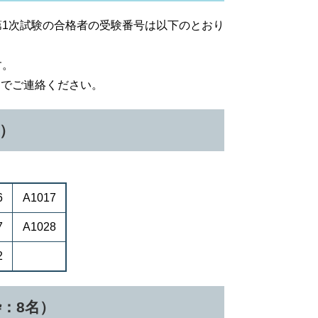
第1次試験の合格者の受験番号は以下のとおり
す。
までご連絡ください。
名）
6
A1017
7
A1028
2
枠：8名）