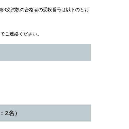
験第3次試験の合格者の受験番号は以下のとお
までご連絡ください。
）
：2名）