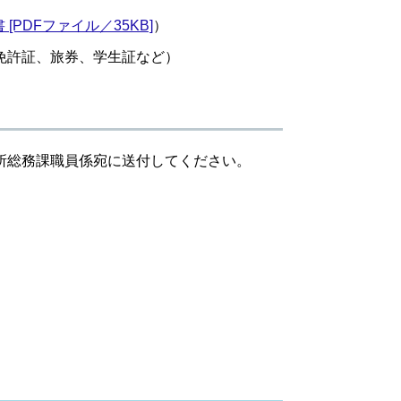
[PDFファイル／35KB]
）
免許証、旅券、学生証など）
所総務課職員係宛に送付してください。