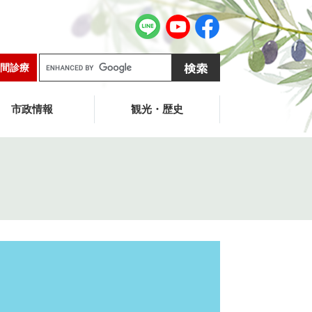
G
間診療
o
o
g
市政情報
観光・歴史
l
e
カ
ス
タ
ム
検
索