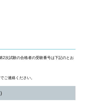
験第2次試験の合格者の受験番号は下記のとお
。
までご連絡ください。
名）