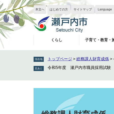
ペ
メ
ー
ニ
本文へ
はじめての方
サイトマップ
Language
ジ
ュ
の
ー
先
を
頭
飛
で
ば
くらし
子育て・教育・
す
し
。
て
本
トップページ
>
総務課人財育成係
>
現在地
文
令和5年度 瀬戸内市職員採用試験
へ