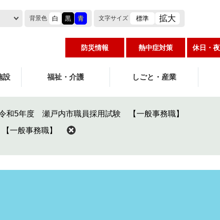
拡大
白
黒
青
標準
背景色
文字
サイズ
防災情報
熱中症対策
休日・夜
施設
福祉・介護
しごと・産業
令和5年度 瀬戸内市職員採用試験 【一般事務職】
 【一般事務職】