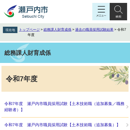
ペ
メ
ー
ニ
ジ
ュ
の
ー
先
を
トップページ
>
総務課人財育成係
>
過去の職員採用試験結果
>
令和7
現在地
頭
飛
年度
で
ば
す
し
。
て
総務課人財育成係
本
文
本
へ
文
令和7年度
令和7年度 瀬戸内市職員採用試験【土木技術職（追加募集／職務
経験者）】
令和7年度 瀬戸内市職員採用試験【土木技術職（追加募集）】