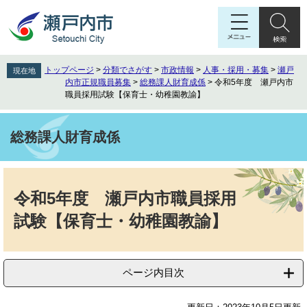
ペ
メ
ー
ニ
ジ
ュ
の
ー
先
を
トップページ
>
分類でさがす
>
市政情報
>
人事・採用・募集
>
瀬戸
現在地
頭
飛
内市正規職員募集
>
総務課人財育成係
>
令和5年度 瀬戸内市
で
ば
職員採用試験【保育士・幼稚園教諭】
す
し
。
て
総務課人財育成係
本
文
へ
本
文
令和5年度 瀬戸内市職員採用
試験【保育士・幼稚園教諭】
ページ内目次