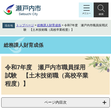
ペ
メ
ー
ニ
ジ
ュ
の
ー
先
を
トップページ
>
総務課人財育成係
>
令和7年度 瀬戸内市職員採用試
現在地
頭
飛
験 【土木技術職（高校卒業程度）】
で
ば
す
し
。
て
総務課人財育成係
本
文
本
へ
文
令和7年度 瀬戸内市職員採用
試験 【土木技術職（高校卒業
程度）】
ページ内目次