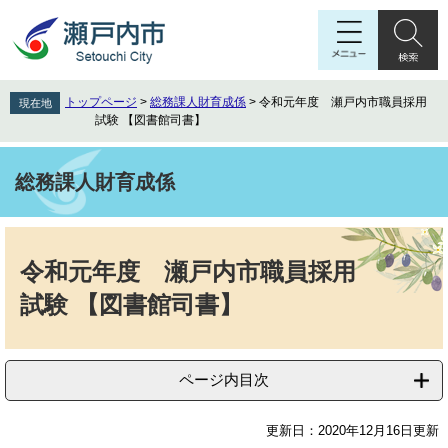
ペ
メ
ー
ニ
ジ
ュ
の
ー
先
を
トップページ
>
総務課人財育成係
>
令和元年度 瀬戸内市職員採用
現在地
頭
飛
試験 【図書館司書】
で
ば
す
し
。
て
総務課人財育成係
本
文
本
へ
文
令和元年度 瀬戸内市職員採用
試験 【図書館司書】
ページ内目次
更新日：2020年12月16日更新