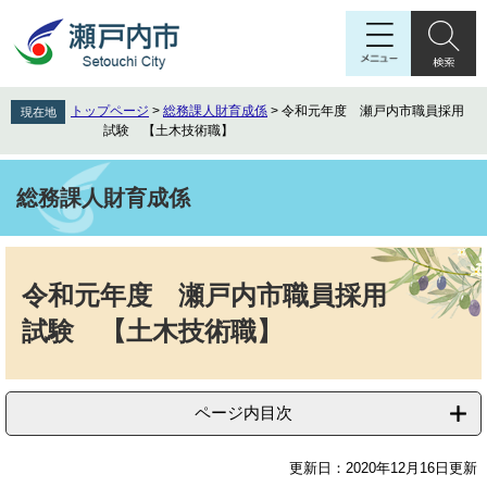
ペ
メ
ー
ニ
ジ
ュ
の
ー
先
を
トップページ
>
総務課人財育成係
>
令和元年度 瀬戸内市職員採用
現在地
頭
飛
試験 【土木技術職】
で
ば
す
し
。
て
総務課人財育成係
本
文
本
へ
文
令和元年度 瀬戸内市職員採用
試験 【土木技術職】
ページ内目次
更新日：2020年12月16日更新