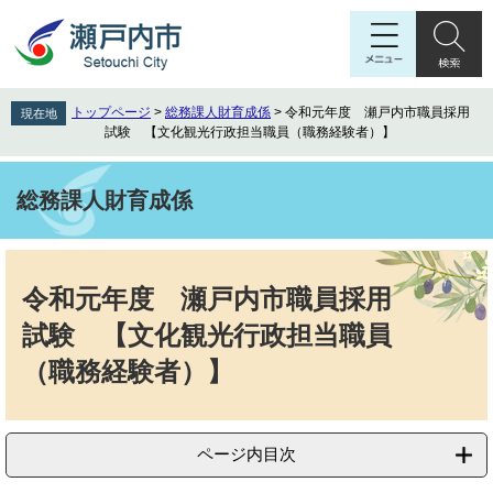
ペ
メ
ー
ニ
ジ
ュ
の
ー
先
を
トップページ
>
総務課人財育成係
>
令和元年度 瀬戸内市職員採用
現在地
頭
飛
試験 【文化観光行政担当職員（職務経験者）】
で
ば
す
し
。
て
総務課人財育成係
本
文
本
へ
文
令和元年度 瀬戸内市職員採用
試験 【文化観光行政担当職員
（職務経験者）】
ページ内目次