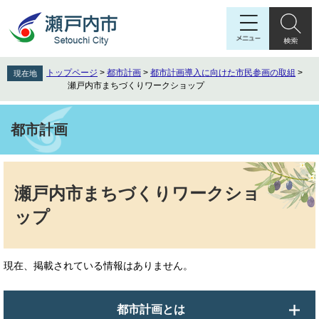
ペ
メ
ー
ニ
ジ
ュ
の
ー
先
を
トップページ
>
都市計画
>
都市計画導入に向けた市民参画の取組
>
現在地
頭
飛
瀬戸内市まちづくりワークショップ
で
ば
す
し
。
て
都市計画
本
文
本
へ
文
瀬戸内市まちづくりワークショ
ップ
現在、掲載されている情報はありません。
都市計画とは