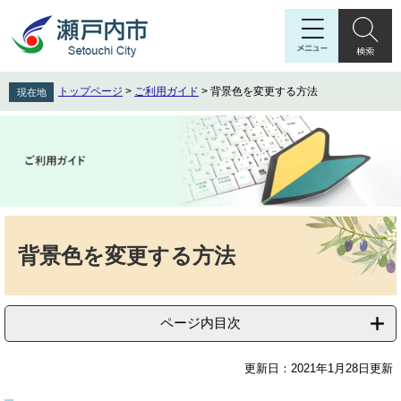
ペ
メ
ー
ニ
ジ
ュ
の
ー
先
を
トップページ
>
ご利用ガイド
>
背景色を変更する方法
現在地
頭
飛
で
ば
す
し
。
て
本
文
へ
本
文
背景色を変更する方法
ページ内目次
更新日：2021年1月28日更新