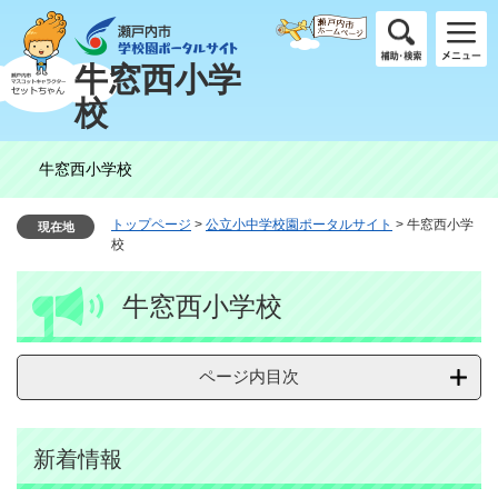
ペ
メ
ー
ニ
ジ
ュ
牛窓西小学
の
ー
校
先
を
頭
飛
で
ば
牛窓西小学校
す
し
。
て
本
トップページ
>
公立小中学校園ポータルサイト
>
牛窓西小学
現在地
文
校
へ
本
牛窓西小学校
文
ページ内目次
新着情報