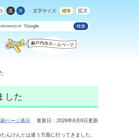
拡大
白
黒
青
文字サイズ
標準
た
ました
印刷ページ表示
更新日：2026年6月8日更新
のたんけんとは違う方面に行ってきました。