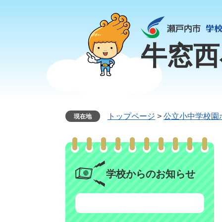
ペ
メ
ー
ニ
ジ
ュ
の
ー
牛窓西
先
を
頭
飛
で
ば
す
し
。
て
本
トップページ
>
公立小中学校園
現在地
文
へ
学校からのお知らせ