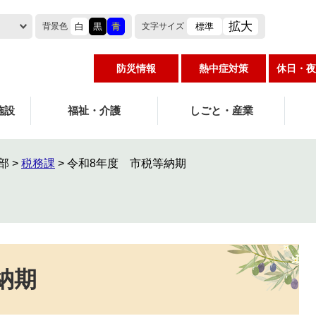
拡大
白
黒
青
標準
背景色
文字
サイズ
防災情報
熱中症対策
休日・夜
施設
福祉・介護
しごと・産業
部
>
税務課
>
令和8年度 市税等納期
納期