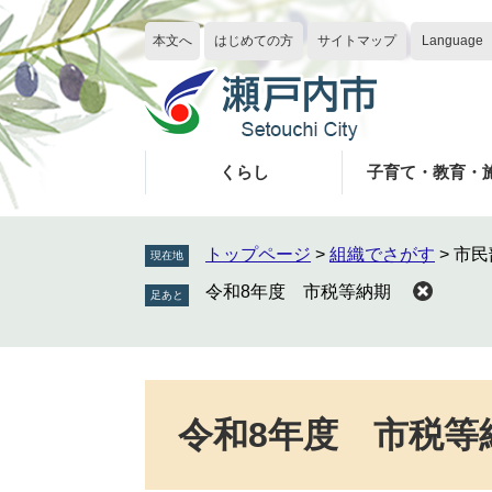
ペ
メ
ー
ニ
本文へ
はじめての方
サイトマップ
Language
ジ
ュ
の
ー
先
を
頭
飛
で
ば
くらし
子育て・教育・
す
し
。
て
本
トップページ
>
組織でさがす
>
市民
現在地
文
令和8年度 市税等納期
へ
本
文
令和8年度 市税等