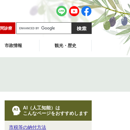
G
間診療
o
o
g
市政情報
観光・歴史
l
e
カ
ス
タ
ム
検
索
AI（人工知能）は
こんなページをおすすめします
市税等の納付方法