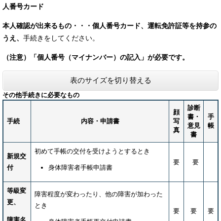
人番号カード
本人確認が出来るもの・・・個人番号カード、運転免許証等
を持参の
うえ、
手続きをしてください。
（注意）「個人番号（マイナンバー）の記入」が必要です。
表のサイズを切り替える
その他手続きに必要なもの
診断
顔
書・
手
手続
内容・申請書
写
意見
帳
真
書
初めて手帳の交付を受けようとするとき
新規交
要
要
付
身体障害者手帳申請書
等級変
障害程度が変わったり、他の障害が加わった
更、
とき
要
要
要
障害名