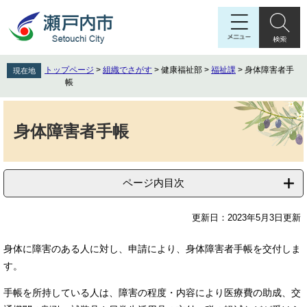
ペ
メ
ー
ニ
ジ
ュ
の
ー
先
を
トップページ
>
組織でさがす
>
健康福祉部
>
福祉課
>
身体障害者手
現在地
頭
飛
帳
で
ば
す
し
本
。
て
文
身体障害者手帳
本
文
へ
ページ内目次
更新日：2023年5月3日更新
身体に障害のある人に対し、申請により、身体障害者手帳を交付しま
す。
手帳を所持している人は、障害の程度・内容により医療費の助成、交