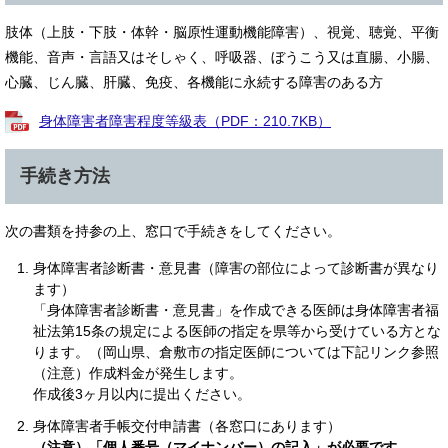
肢体（上肢・下肢・体幹・脳原性運動機能障害）、視覚、聴覚、平衡
機能、音声・言語又はそしゃく、呼吸器、ぼうこう又は直腸、小腸、
心臓、じん臓、肝臓、免疫、各機能に永続する障害のある方
身体障害者障害程度等級表（PDF：210.7KB）
手続き方法
次の書類を持参の上、窓口で手続きをしてください。
身体障害者診断書・意見書（障害の部位によって診断書が異なり
ます）
「身体障害者診断書・意見書」を作成できる医師は身体障害者福
祉法第15条の規定による医師の指定を県等から受けている方とな
ります。（岡山県、倉敷市の指定医師については下記リンク参照
（注意）作成料金が発生します。
作成後3ヶ月以内に提出ください。
身体障害者手帳交付申請書（各窓口にあります）
（注意）「個人番号（マイナンバー）の記入」が必要です。