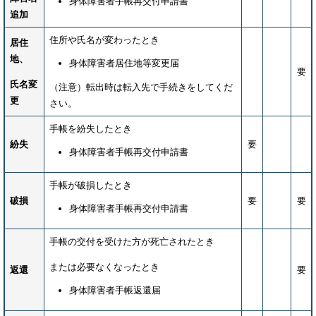
身体障害者手帳再交付申請書
追加
住所や氏名が変わったとき
居住
地、
身体障害者居住地等変更届
要
氏名変
（注意）転出時は転入先で手続きをしてくだ
更
さい。
手帳を紛失したとき
紛失
要
身体障害者手帳再交付申請書
手帳が破損したとき
破損
要
要
身体障害者手帳再交付申請書
手帳の交付を受けた方が死亡されたとき
または必要なくなったとき
返還
要
身体障害者手帳返還届