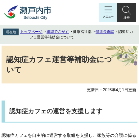
ペ
メ
ー
ニ
ジ
ュ
の
ー
先
を
トップページ
>
組織でさがす
>
健康福祉部
>
健康長寿課
>
認知症カ
現在地
頭
飛
フェ運営等補助金について
で
ば
す
し
本
。
て
文
認知症カフェ運営等補助金につ
本
いて
文
へ
更新日：2026年4月1日更新
認知症カフェの運営を支援します
認知症カフェを自主的に運営する取組を支援し、家族等の介護に係る