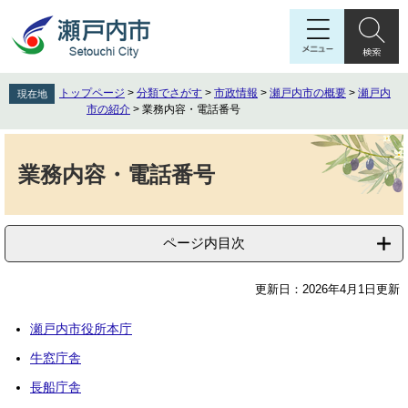
ペ
メ
ー
ニ
ジ
ュ
の
ー
先
を
トップページ
>
分類でさがす
>
市政情報
>
瀬戸内市の概要
>
瀬戸内
現在地
頭
飛
市の紹介
>
業務内容・電話番号
で
ば
す
し
本
。
て
文
業務内容・電話番号
本
文
へ
ページ内目次
更新日：2026年4月1日更新
瀬戸内市役所本庁
牛窓庁舎
長船庁舎