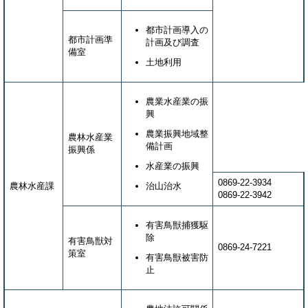
都市計画導入の
都市計画準
計画及び調査
備室
土地利用
農業水産業の振
興
農業振興地域整
農林水産業
備計画
振興係
水産業の振興
0869-22-3934
農林水産課
治山治水
0869-22-3942
有害鳥獣捕獲駆
除
有害鳥獣対
0869-24-7221
策室
有害鳥獣被害防
止