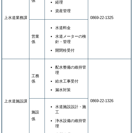
係
経理
資産管理
上水道業務課
0869-22-1325
水道料金
営業
水道メーターの検
係
針・管理
開閉栓受付
配水整備の維持管
理
工務
係
給水工事受付
漏水対策
0869-22-1326
上水道施設課
水道施設設計・施
施設
工
係
浄水設備の維持管
理