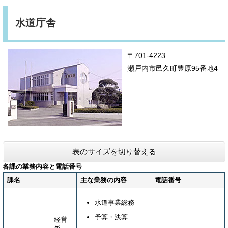
水道庁舎
〒701-4223
瀬戸内市邑久町豊原95番地4
表のサイズを切り替える
各課の業務内容と電話番号
課名
主な業務の内容
電話番号
水道事業総務
予算・決算
経営