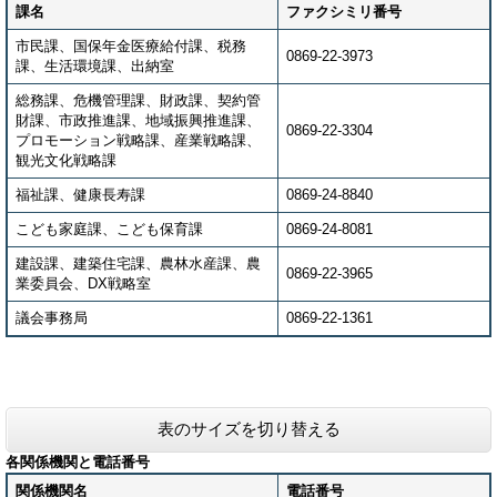
課名
ファクシミリ番号
市民課、国保年金医療給付課、税務
0869-22-3973
課、生活環境課、出納室
総務課、危機管理課、財政課、契約管
財課、市政推進課、地域振興推進課、
0869-22-3304
プロモーション戦略課、産業戦略課、
観光文化戦略課
福祉課、健康長寿課
0869-24-8840
こども家庭課、こども保育課
0869-24-8081
建設課、建築住宅課、農林水産課、農
0869-22-3965
業委員会、DX戦略室
議会事務局
0869-22-1361
表のサイズを切り替える
各関係機関と電話番号
関係機関名
電話番号