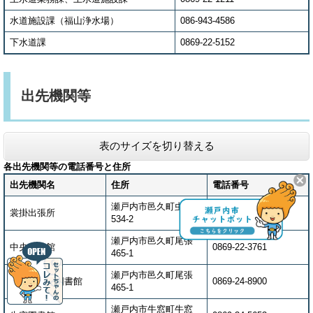
水道施設課（福山浄水場）
086-943-4586
下水道課
0869-22-5152
出先機関等
表のサイズを切り替える
各出先機関等の電話番号と住所
出先機関名
住所
電話番号
瀬戸内市邑久町虫明
裳掛出張所
0869-25-0004
534-2
瀬戸内市邑久町尾張
中央公民館
0869-22-3761
465-1
瀬戸内市邑久町尾張
瀬戸内市民図書館
0869-24-8900
465-1
瀬戸内市牛窓町牛窓