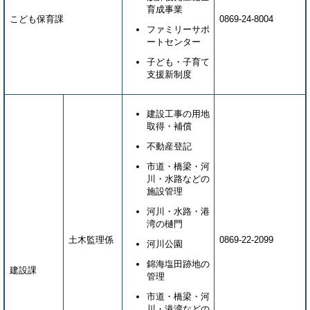
育成事業
こども保育課
0869-24-8004
ファミリーサポ
ートセンター
子ども・子育て
支援新制度
建設工事の用地
取得・補償
不動産登記
市道・橋梁・河
川・水路などの
施設管理
河川・水路・港
湾の樋門
土木監理係
0869-22-2099
河川公園
錦海塩田跡地の
建設課
管理
市道・橋梁・河
川・港湾などの