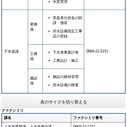
水質管理
受益者分担金の賦
課・徴収
業務
係
排水設備指定工事
店の登録
0869-22-5151
下水道課
下水道事業計画
工務
係
工事設計・施工
施設の維持管理
施設
係
排水設備の検査
表のサイズを切り替える
ファクシミリ
課名
ファクシミリ番号
上水道業務課、上水道施設課
0869-22-1211