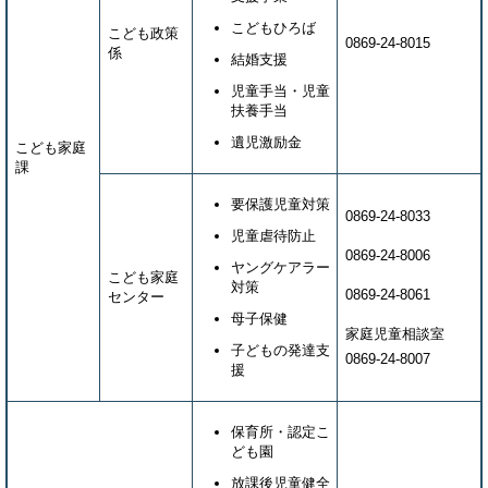
こどもひろば
こども政策
0869-24-8015
係
結婚支援
児童手当・児童
扶養手当
遺児激励金
こども家庭
課
要保護児童対策
0869-24-8033
児童虐待防止
0869-24-8006
ヤングケアラー
こども家庭
対策
0869-24-8061
センター
母子保健
家庭児童相談室
子どもの発達支
0869-24-8007
援
保育所・認定こ
ども園
放課後児童健全