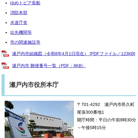
ゆめトピア長船
消防本部
水道庁舎
出先機関等
市の関連施設等
瀬戸内市組織図（令和8年4月1日現在） [PDFファイル／123KB]
瀬戸内市 郵便番号一覧（PDF：8KB）
瀬戸内市役所本庁
〒701-4292 瀬戸内市邑久町
尾張300番地1
開庁時間：平日の午前8時30分
～午後5時15分