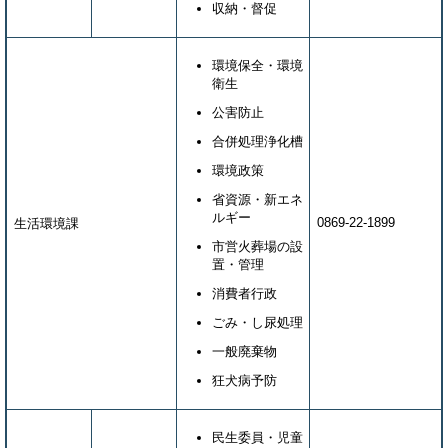
収納・督促
環境保全・環境
衛生
公害防止
合併処理浄化槽
環境政策
省資源・新エネ
ルギー
0869-22-1899
生活環境課
市営火葬場の設
置・管理
消費者行政
ごみ・し尿処理
一般廃棄物
狂犬病予防
民生委員・児童