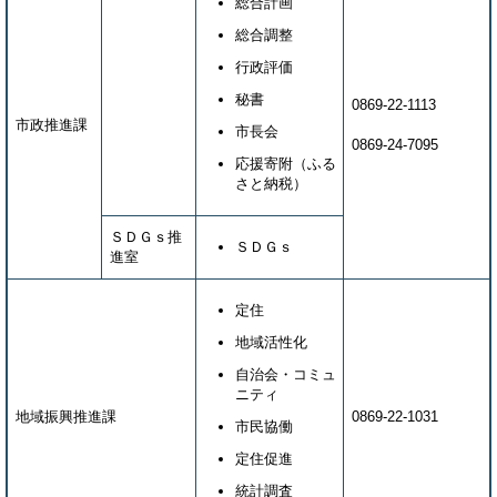
総合計画
総合調整
行政評価
秘書
0869-22-1113
市政推進課
市長会
0869-24-7095
応援寄附（ふる
さと納税）
ＳＤＧｓ推
ＳＤＧｓ
進室
定住
地域活性化
自治会・コミュ
ニティ
地域振興推進課
0869-22-1031
市民協働
定住促進
統計調査