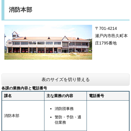
消防本部
〒701-4214
瀬戸内市邑久町本
庄1795番地
表のサイズを切り替える
各課の業務内容と電話番号
課名
主な業務の内容
電話番号
消防団事務
消防本部
警防・予防・通
信業務