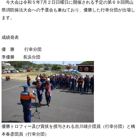
今大会は令和５年7月２日日曜日に開催される予定の第６９回岡山
県消防操法大会への予選会も兼ねており、優勝した行幸分団が出場し
ます。
成績発表
優 勝 行幸分団
準優勝 長浜分団
優勝トロフィー及び賞状を授与される吉川雄介団員（行幸分団）と橋
本春彦団員（行幸分団）