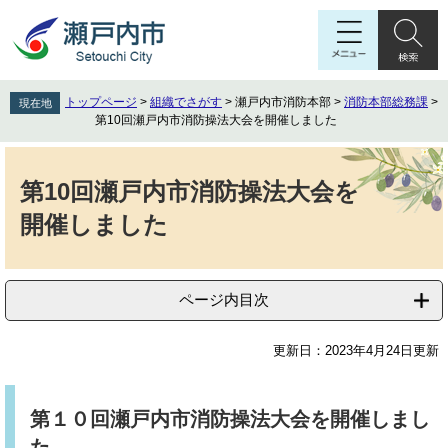
ペ
メ
ー
ニ
ジ
ュ
の
ー
先
を
トップページ
>
組織でさがす
>
瀬戸内市消防本部
>
消防本部総務課
>
現在地
頭
飛
第10回瀬戸内市消防操法大会を開催しました
で
ば
す
し
本
。
て
文
第10回瀬戸内市消防操法大会を
本
開催しました
文
へ
ページ内目次
更新日：2023年4月24日更新
第１０回瀬戸内市消防操法大会を開催しまし
た