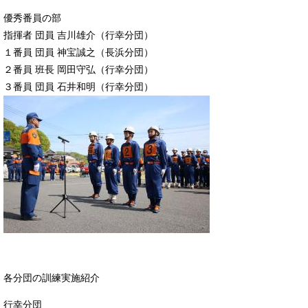
優秀番員の部
指揮者 団員 吉川雄介（行幸分団）
１番員 団員 神宝誠之（長浜分団）
２番員 班長 岡田守弘（行幸分団）
３番員 団員 石井和明（行幸分団）
各分団の訓練実施紹介
行幸分団