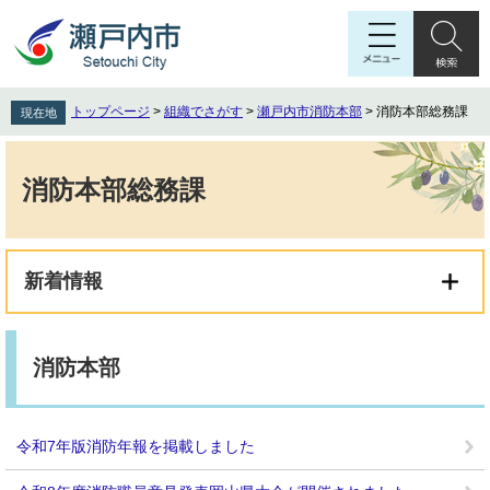
ペ
メ
ー
ニ
ジ
ュ
の
ー
先
を
トップページ
>
組織でさがす
>
瀬戸内市消防本部
>
消防本部総務課
現在地
頭
飛
で
ば
本
す
し
文
消防本部総務課
。
て
本
文
へ
新着情報
消防本部
令和7年版消防年報を掲載しました