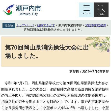
ペ
メ
ー
ニ
ジ
ュ
の
ー
先
を
トップページ
>
組織でさがす
>
瀬戸内市消防本部
>
消防本部総務課
>
現在地
頭
飛
第70回岡山県消防操法大会に出場しました。
で
ば
す
し
本
。
て
文
第70回岡山県消防操法大会に出
本
場しました。
文
へ
更新日：2024年7月9日更新
令和6年7月7日、岡山県消防学校にて第70回岡山県消防操法大会が
開催されました。この大会は、消防精紳の高揚と迅速的確な消防技術
の向上を図り、消防関係機関相互の緊密な連携協調の体制を確立し、
消防活動の万全を期することを目的としています。瀬戸内市消防団か
らは長浜分団が代表として小型ポンプ操法の部に出場しました。小型