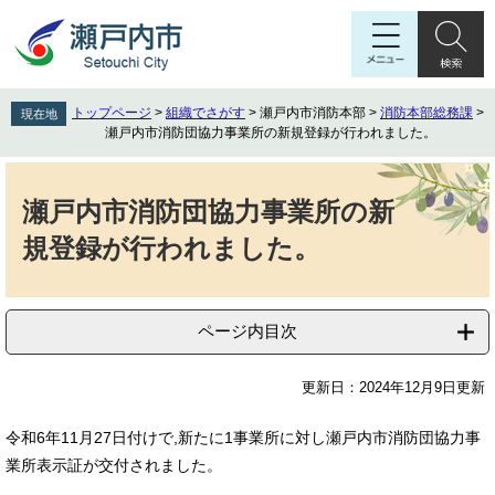
ペ
メ
ー
ニ
ジ
ュ
の
ー
先
を
トップページ
>
組織でさがす
>
瀬戸内市消防本部
>
消防本部総務課
>
現在地
頭
飛
瀬戸内市消防団協力事業所の新規登録が行われました。
で
ば
す
し
本
。
て
文
瀬戸内市消防団協力事業所の新
本
規登録が行われました。
文
へ
ページ内目次
更新日：2024年12月9日更新
令和6年11月27日付けで,新たに1事業所に対し瀬戸内市消防団協力事
業所表示証が交付されました。