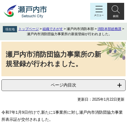
ペ
メ
ー
ニ
ジ
ュ
の
ー
先
を
トップページ
>
組織でさがす
>
瀬戸内市消防本部
>
消防本部総務課
>
現在地
頭
飛
瀬戸内市消防団協力事業所の新規登録が行われました。
で
ば
す
し
本
。
て
文
瀬戸内市消防団協力事業所の新
本
規登録が行われました。
文
へ
ページ内目次
更新日：2025年1月22日更新
令和7年1月9日付けで,新たに1事業所に対し瀬戸内市消防団協力事業
所表示証が交付されました。