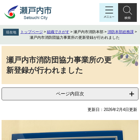
ペ
メ
ー
ニ
ジ
ュ
の
ー
先
を
トップページ
>
組織でさがす
>
瀬戸内市消防本部
>
消防本部総務課
>
現在地
頭
飛
瀬戸内市消防団協力事業所の更新登録が行われました
で
ば
す
し
本
。
て
文
瀬戸内市消防団協力事業所の更
本
新登録が行われました
文
へ
ページ内目次
更新日：2026年2月4日更新