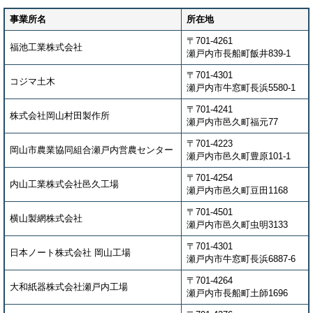
事業所名
所在地
〒701-4261
福池工業株式会社
瀬戸内市長船町飯井839-1
〒701-4301
コジマ土木
瀬戸内市牛窓町長浜5580-1
〒701-4241
株式会社岡山村田製作所
瀬戸内市邑久町福元77
〒701-4223
岡山市農業協同組合瀬戸内営農センター
瀬戸内市邑久町豊原101-1
〒701-4254
内山工業株式会社邑久工場
瀬戸内市邑久町豆田1168
〒701-4501
横山製網株式会社
瀬戸内市邑久町虫明3133
〒701-4301
日本ノート株式会社 岡山工場
瀬戸内市牛窓町長浜6887-6
〒701-4264
大和紙器株式会社瀬戸内工場
瀬戸内市長船町土師1696