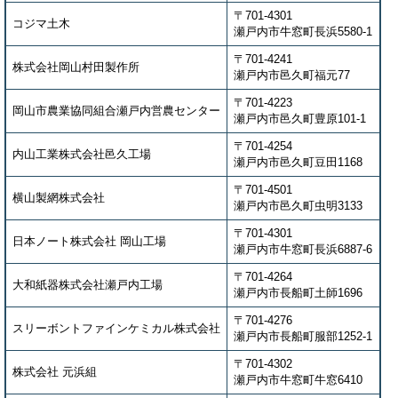
〒701-4301
コジマ土木
瀬戸内市牛窓町長浜5580-1
〒701-4241
株式会社岡山村田製作所
瀬戸内市邑久町福元77
〒701-4223
岡山市農業協同組合瀬戸内営農センター
瀬戸内市邑久町豊原101-1
〒701-4254
内山工業株式会社邑久工場
瀬戸内市邑久町豆田1168
〒701-4501
横山製網株式会社
瀬戸内市邑久町虫明3133
〒701-4301
日本ノート株式会社 岡山工場
瀬戸内市牛窓町長浜6887-6
〒701-4264
大和紙器株式会社瀬戸内工場
瀬戸内市長船町土師1696
〒701-4276
スリーボントファインケミカル株式会社
瀬戸内市長船町服部1252-1
〒701-4302
株式会社 元浜組
瀬戸内市牛窓町牛窓6410