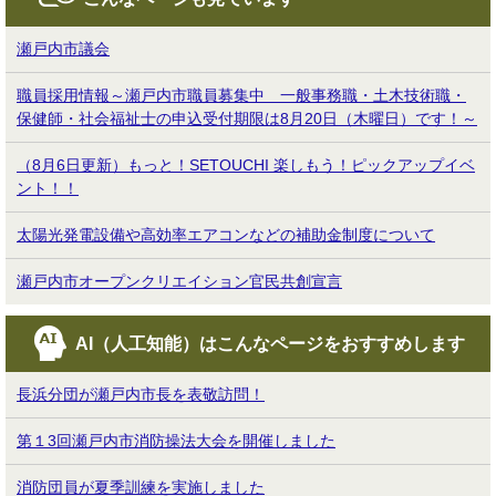
瀬戸内市議会
職員採用情報～瀬戸内市職員募集中 一般事務職・土木技術職・
保健師・社会福祉士の申込受付期限は8月20日（木曜日）です！～
（8月6日更新）もっと！SETOUCHI 楽しもう！ピックアップイベ
ント！！
太陽光発電設備や高効率エアコンなどの補助金制度について
瀬戸内市オープンクリエイション官民共創宣言
AI（人工知能）は
こんなページをおすすめします
長浜分団が瀬戸内市長を表敬訪問！
第１3回瀬戸内市消防操法大会を開催しました
消防団員が夏季訓練を実施しました