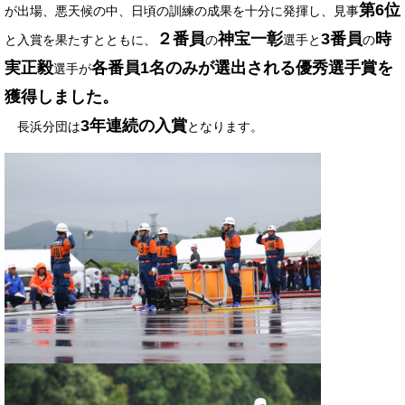
第6位
が出場、悪天候の中、日頃の訓練の成果を十分に発揮し、見事
２番員
神宝一彰
3番員
時
と入賞を果たすとともに、
の
選手と
の
実正毅
各番員1名のみが選出される優秀選手賞を
選手が
獲得しました。
3年連続の入賞
長浜分団は
となります。