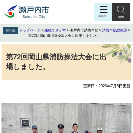
ペ
メ
ー
ニ
ジ
ュ
の
ー
先
を
トップページ
>
組織でさがす
>
瀬戸内市消防本部
>
消防本部総務課
>
現在地
頭
飛
第72回岡山県消防操法大会に出場しました。
で
ば
す
し
本
。
て
文
第72回岡山県消防操法大会に出
本
場しました。
文
へ
更新日：2026年7月8日更新