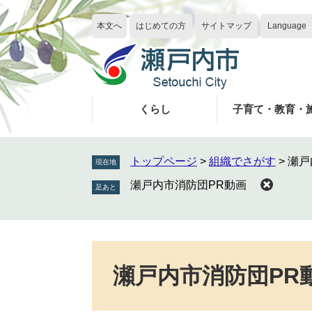
ペ
メ
ー
ニ
本文へ
はじめての方
サイトマップ
Language
ジ
ュ
の
ー
先
を
頭
飛
で
ば
くらし
子育て・教育・
す
し
。
て
本
トップページ
>
組織でさがす
>
瀬戸
現在地
文
瀬戸内市消防団PR動画
へ
本
文
瀬戸内市消防団PR