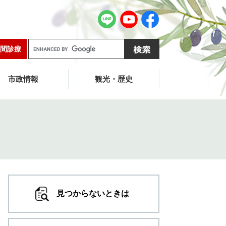
G
間診療
o
o
g
市政情報
観光・歴史
l
e
カ
ス
タ
ム
検
索
見つからないときは