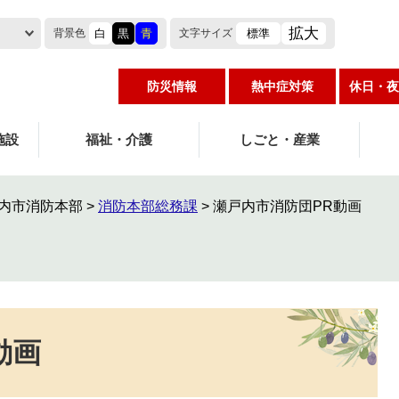
拡大
白
黒
青
標準
背景色
文字
サイズ
防災情報
熱中症対策
休日・夜
施設
福祉・介護
しごと・産業
内市消防本部
>
消防本部総務課
>
瀬戸内市消防団PR動画
動画