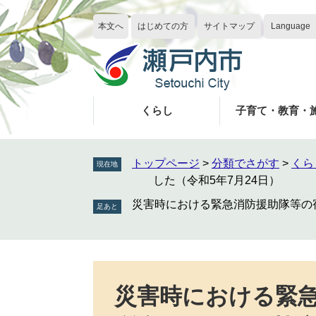
ペ
メ
ー
ニ
本文へ
はじめての方
サイトマップ
Language
ジ
ュ
の
ー
先
を
頭
飛
で
ば
くらし
子育て・教育・
す
し
。
て
本
トップページ
>
分類でさがす
>
くら
現在地
文
した（令和5年7月24日）
へ
災害時における緊急消防援助隊等の
本
文
災害時における緊