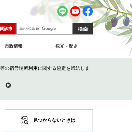
G
間診療
o
o
g
市政情報
観光・歴史
l
e
カ
等の宿営場所利用に関する協定を締結しま
ス
タ
ム
検
索
見つからないときは