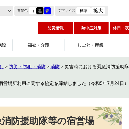
拡大
白
黒
青
標準
背景色
文字
サイズ
防災情報
熱中症対策
休日・夜
施設
福祉・介護
しごと・産業
し
>
防災・防犯・消防
>
消防
>
災害時における緊急消防援助隊
宿営場所利用に関する協定を締結しました（令和5年7月24日）
急消防援助隊等の宿営場