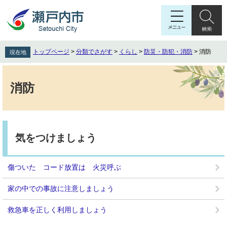
ペ
メ
ー
ニ
ジ
ュ
の
ー
先
を
トップページ
>
分類でさがす
>
くらし
>
防災・防犯・消防
>
消防
現在地
頭
飛
で
ば
本
す
し
文
消防
。
て
本
文
へ
気をつけましょう
傷ついた コード放置は 火災呼ぶ
家の中での事故に注意しましょう
救急車を正しく利用しましょう