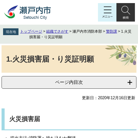
ペ
メ
ー
ニ
ジ
ュ
の
ー
先
を
トップページ
>
組織でさがす
>
瀬戸内市消防本部
>
警防課
>
1.火災
現在地
頭
飛
損害届・り災証明願
で
ば
す
し
本
。
て
文
1.火災損害届・り災証明願
本
文
へ
ページ内目次
更新日：2020年12月16日更新
火災損害届