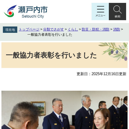
ペ
メ
ー
ニ
ジ
ュ
の
ー
先
を
トップページ
>
分類でさがす
>
くらし
>
防災・防犯・消防
>
消防
>
現在地
頭
飛
一般協力者表彰を行いました
で
ば
す
し
本
。
て
文
一般協力者表彰を行いました
本
文
へ
更新日：2025年12月16日更新