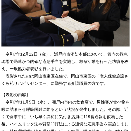
令和7年12月12日（金）、瀬戸内市消防本部において、管内の救急
現場で迅速かつ的確な応急手当を実施し、救命活動を行った功績を称
え、一般協力者表彰を行いました。
表彰されたのは岡山市東区在住で、岡山市東区の「老人保健施設さ
くら苑リハビリセンター」に勤務する介護職員の方です。
【表彰の内容】
令和7年11月5日（水）、瀬戸内市内の飲食店で、男性客が食べ物を
喉に詰まらせ呼吸困難に陥るという状況が発生しました。その際、近
くで食事中に、いち早く異変に気付き店員に119番通報を依頼した
後、ハイムリック法や背部叩打法による適切な応急手当を実施しまし