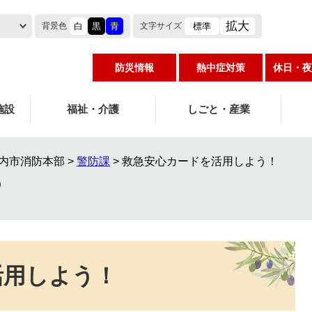
拡大
白
黒
青
標準
背景色
文字
サイズ
防災情報
熱中症対策
休日・夜
施設
福祉・介護
しごと・産業
内市消防本部
>
警防課
>
救急安心カードを活用しよう！
活用しよう！