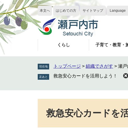
ペ
メ
ー
ニ
本文へ
はじめての方
サイトマップ
Language
ジ
ュ
の
ー
先
を
頭
飛
で
ば
くらし
子育て・教育・
す
し
。
て
本
トップページ
>
組織でさがす
>
瀬戸
現在地
文
救急安心カードを活用しよう！
へ
本
文
救急安心カードを