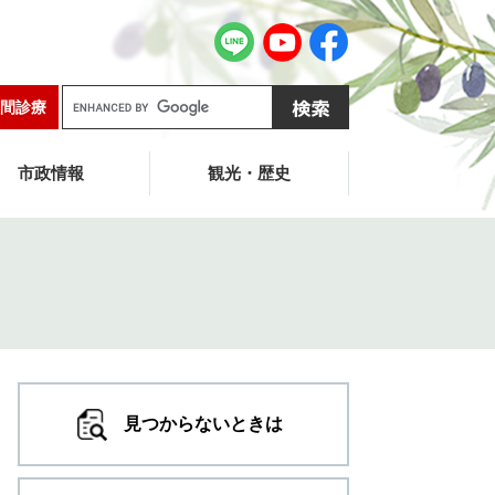
G
間診療
o
o
g
市政情報
観光・歴史
l
e
カ
ス
タ
ム
検
索
見つからないときは