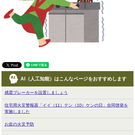
AI（人工知能）は
こんなページをおすすめします
感震ブレーカーを設置しましょう
住宅用火災警報器「イイ（11）テン（10）ケンの日」合同啓発を
実施しました
お盆の火災予防