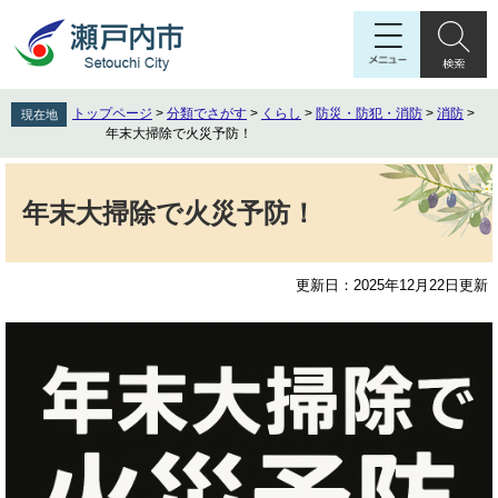
ペ
メ
ー
ニ
ジ
ュ
の
ー
先
を
トップページ
>
分類でさがす
>
くらし
>
防災・防犯・消防
>
消防
>
現在地
頭
飛
年末大掃除で火災予防！
で
ば
す
し
本
。
て
文
年末大掃除で火災予防！
本
文
へ
更新日：2025年12月22日更新