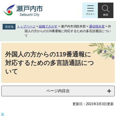
ペ
メ
ー
ニ
ジ
ュ
の
ー
先
を
トップページ
>
組織でさがす
>
瀬戸内市消防本部
>
通信指令室
>
外
現在地
頭
飛
国人の方からの119番通報に対応するための多言語通話につい
で
ば
て
す
し
本
。
て
文
本
外国人の方からの119番通報に
文
対応するための多言語通話につ
へ
いて
ページ内目次
更新日：2021年3月3日更新