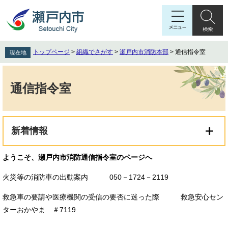
ペ
メ
ー
ニ
ジ
ュ
の
ー
先
を
トップページ
>
組織でさがす
>
瀬戸内市消防本部
>
通信指令室
現在地
頭
飛
で
ば
本
す
し
文
通信指令室
。
て
本
文
へ
新着情報
ようこそ、瀬戸内市消防通信指令室のページへ
火災等の消防車の出動案内 050－1724－2119
救急車の要請や医療機関の受信の要否に迷った際 救急安心セン
ターおかやま ＃7119