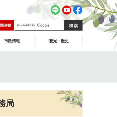
G
間診療
o
o
g
市政情報
観光・歴史
l
e
カ
ス
タ
ム
検
索
務局