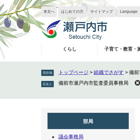
ペ
メ
ー
ニ
本文へ
はじめての方
サイトマップ
Language
ジ
ュ
の
ー
先
を
頭
飛
で
ば
くらし
子育て・教育・
す
し
。
て
本
トップページ
>
組織でさがす
>
備前
現在地
文
備前市瀬戸内市監査委員事務局
へ
部局
議会事務局