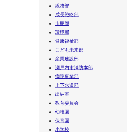
総務部
成長戦略部
市民部
環境部
健康福祉部
こども未来部
産業建設部
瀬戸内市消防本部
病院事業部
上下水道部
出納室
教育委員会
幼稚園
保育園
小学校