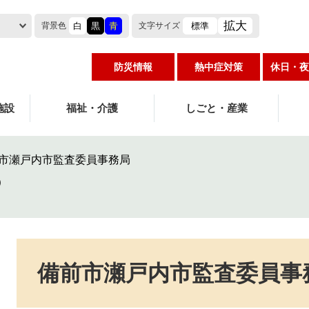
拡大
白
黒
青
標準
背景色
文字
サイズ
防災情報
熱中症対策
休日・夜
施設
福祉・介護
しごと・産業
市瀬戸内市監査委員事務局
本
文
備前市瀬戸内市監査委員事