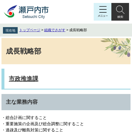
ペ
メ
ー
ニ
ジ
ュ
の
ー
先
を
トップページ
>
組織でさがす
>
成長戦略部
現在地
頭
飛
で
ば
本
す
し
文
成長戦略部
。
て
本
文
へ
市政推進課
主な業務内容
・総合計画に関すること
・重要施策の企画及び総合調整に関すること
・過疎及び離島対策に関すること