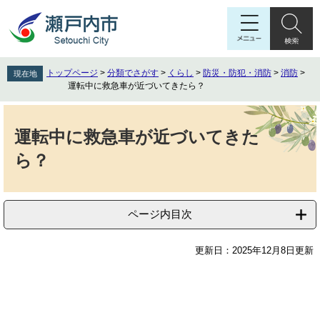
ペ
メ
ー
ニ
ジ
ュ
の
ー
先
を
トップページ
>
分類でさがす
>
くらし
>
防災・防犯・消防
>
消防
>
現在地
頭
飛
運転中に救急車が近づいてきたら？
で
ば
す
し
本
。
て
文
運転中に救急車が近づいてきた
本
ら？
文
へ
ページ内目次
更新日：2025年12月8日更新