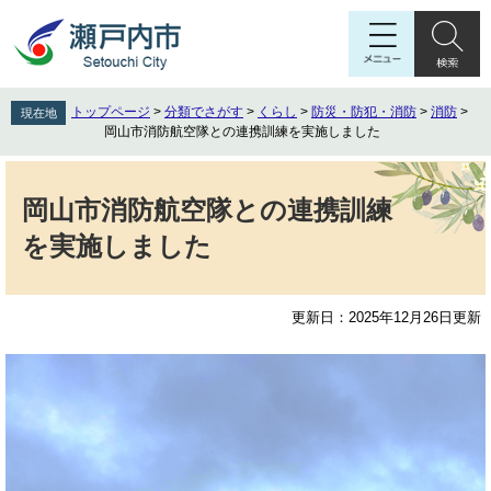
ペ
メ
ー
ニ
ジ
ュ
の
ー
先
を
トップページ
>
分類でさがす
>
くらし
>
防災・防犯・消防
>
消防
>
現在地
頭
飛
岡山市消防航空隊との連携訓練を実施しました
で
ば
す
し
本
。
て
文
岡山市消防航空隊との連携訓練
本
を実施しました
文
へ
更新日：2025年12月26日更新