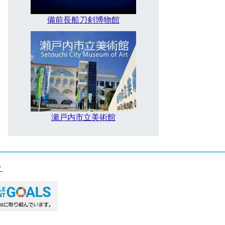
備前長船刀剣博物館
瀬戸内市立美術館
ィ