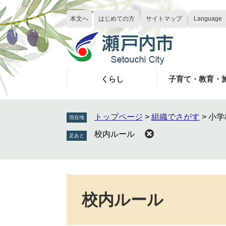
ペ
メ
ー
ニ
本文へ
はじめての方
サイトマップ
Language
ジ
ュ
の
ー
先
を
頭
飛
で
ば
くらし
子育て・教育・
す
し
。
て
本
トップページ
>
組織でさがす
>
小学
現在地
文
校内ルール
へ
本
文
校内ルール