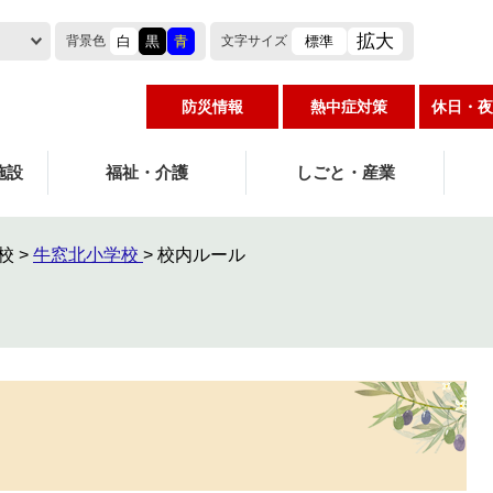
拡大
白
黒
青
標準
背景色
文字
サイズ
防災情報
熱中症対策
休日・夜
施設
福祉・介護
しごと・産業
校
>
牛窓北小学校
>
校内ルール