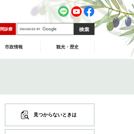
G
間診療
o
o
g
市政情報
観光・歴史
l
e
カ
ス
タ
ム
検
索
見つからないときは