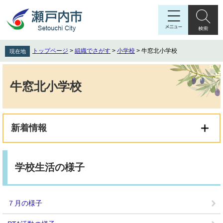
ペ
メ
ー
ニ
ジ
ュ
の
ー
先
を
トップページ
>
組織でさがす
>
小学校
>
牛窓北小学校
現在地
頭
飛
で
ば
本
す
し
文
牛窓北小学校
。
て
本
文
へ
新着情報
学校生活の様子
７月の様子