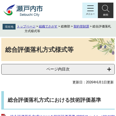
ペ
メ
ー
ニ
ジ
ュ
の
ー
先
を
トップページ
>
組織でさがす
>
総務部
>
契約管財課
>
総合評価落札
現在地
頭
飛
方式様式等
で
ば
す
し
本
。
て
文
総合評価落札方式様式等
本
文
へ
ページ内目次
更新日：2026年6月1日更新
総合評価落札方式における技術評価基準