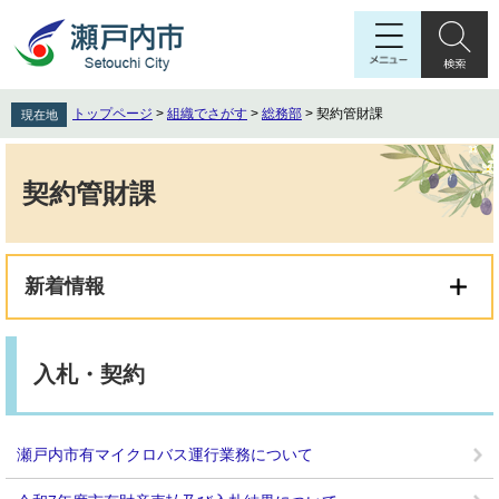
ペ
メ
ー
ニ
ジ
ュ
の
ー
先
を
トップページ
>
組織でさがす
>
総務部
>
契約管財課
現在地
頭
飛
で
ば
本
す
し
文
契約管財課
。
て
本
文
へ
新着情報
入札・契約
瀬戸内市有マイクロバス運行業務について