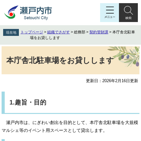
ペ
メ
ー
ニ
ジ
ュ
の
ー
先
を
トップページ
>
組織でさがす
>
総務部
>
契約管財課
>
本庁舎北駐車
現在地
頭
飛
場をお貸しします
で
ば
す
し
本
。
て
文
本庁舎北駐車場をお貸しします
本
文
へ
更新日：2026年2月16日更新
1.趣旨・目的
瀬戸内市は、にぎわい創出を目的として、本庁舎北駐車場を大規模
マルシェ等のイベント用スペースとして貸出します。