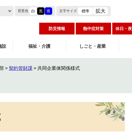
拡大
白
黒
青
標準
背景色
文字
サイズ
防災情報
熱中症対策
休日・夜
施設
福祉・介護
しごと・産業
部
>
契約管財課
>
共同企業体関係様式
式