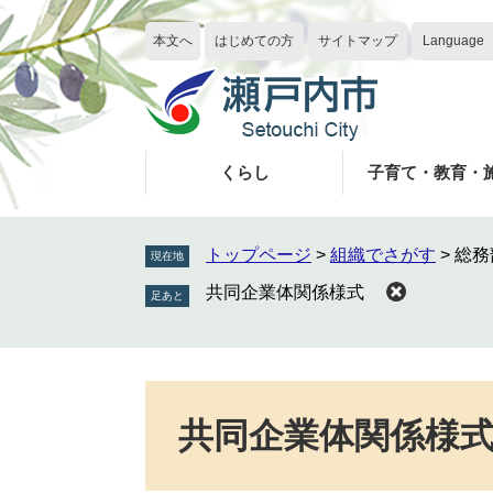
ペ
メ
ー
ニ
本文へ
はじめての方
サイトマップ
Language
ジ
ュ
の
ー
先
を
頭
飛
で
ば
くらし
子育て・教育・
す
し
。
て
本
トップページ
>
組織でさがす
>
総務
現在地
文
共同企業体関係様式
へ
本
文
共同企業体関係様