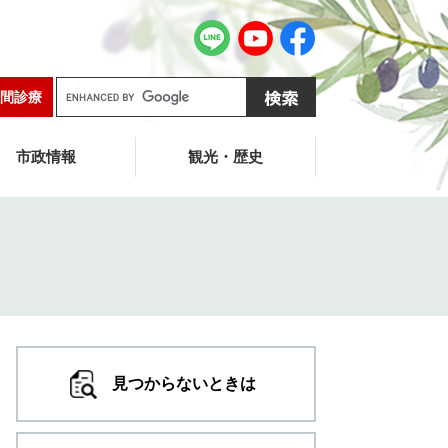
G
間診療
o
o
g
市政情報
観光・歴史
l
e
カ
ス
タ
ム
検
索
見つからないときは