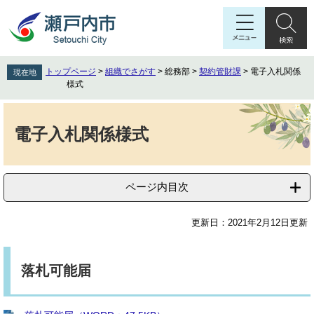
ペ
メ
ー
ニ
ジ
ュ
の
ー
先
を
トップページ
>
組織でさがす
>
総務部
>
契約管財課
>
電子入札関係
現在地
頭
飛
様式
で
ば
す
し
本
。
て
文
電子入札関係様式
本
文
へ
ページ内目次
更新日：2021年2月12日更新
落札可能届