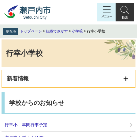
ペ
メ
ー
ニ
ジ
ュ
の
ー
先
を
トップページ
>
組織でさがす
>
小学校
>
行幸小学校
現在地
頭
飛
で
ば
本
す
し
文
行幸小学校
。
て
本
文
へ
新着情報
学校からのお知らせ
行幸小 年間行事予定